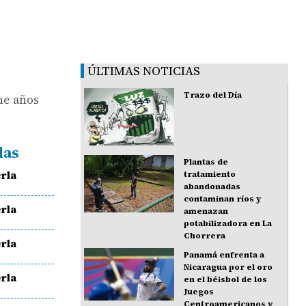
ÚLTIMAS NOTICIAS
Trazo del Día
ne años
das
Plantas de
rla
tratamiento
abandonadas
contaminan ríos y
rla
amenazan
potabilizadora en La
Chorrera
rla
Panamá enfrenta a
Nicaragua por el oro
rla
en el béisbol de los
Juegos
Centroamericanos y