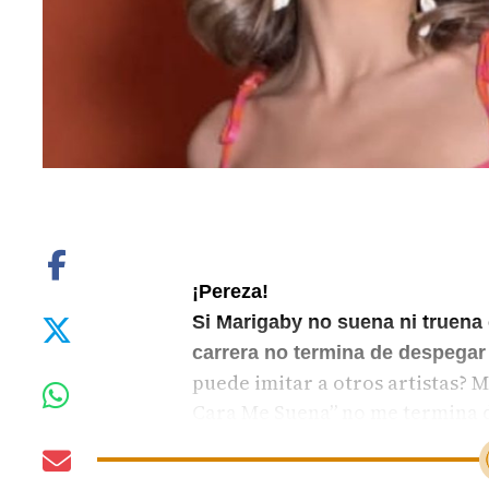
¡Pereza!
Si Marigaby no suena ni truena 
carrera no termina de despegar 
puede imitar a otros artistas? 
Cara Me Suena” no me termina d
Hagamos una cadena de oración
palabras.