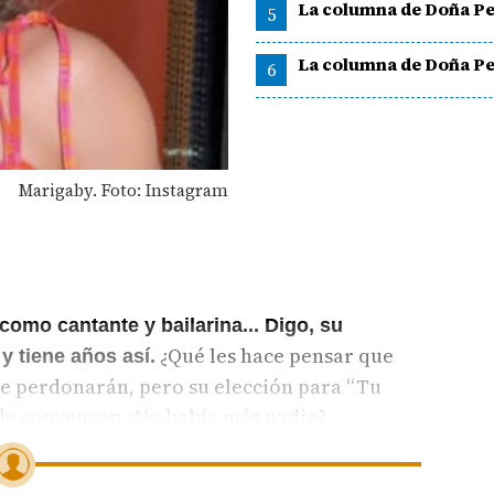
La columna de Doña Pe
5
La columna de Doña Pe
6
Marigaby. Foto: Instagram
como cantante y bailarina... Digo, su
¿Qué les hace pensar que
y tiene años así.
Me perdonarán, pero su elección para “Tu
e convencer. ¿No había más nadie?
 para que haga que me trague mis