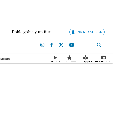
Doble golpe y un futuro por revisar
Meduca acti
INICIAR SESIÓN
IMEDIA
videos
premium
e-papper
mis noticias