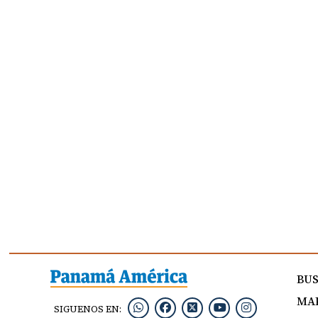
BU
MAP
SIGUENOS EN: