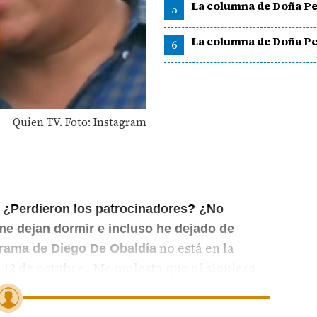
La columna de Doña Pe
5
La columna de Doña Pe
6
Quien TV. Foto: Instagram
 ¿Perdieron los patrocinadores? ¿No
me dejan dormir e incluso he dejado de
no está en la
grama de Diego De Obaldía
a 12 de octubre. Me molesta que ni siquiera
por qué ya no están al aire. ¡Cuéntenos!