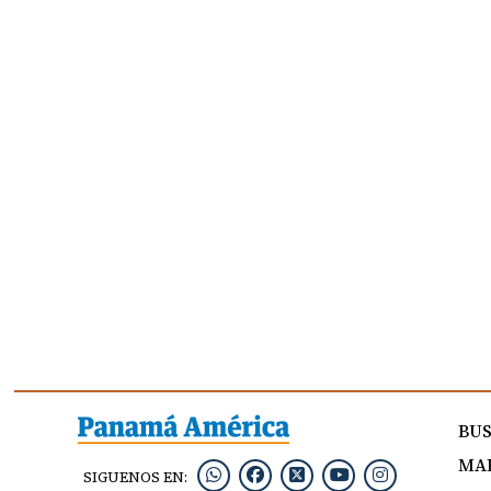
BU
MAP
SIGUENOS EN: