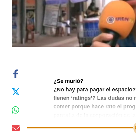
¿Se murió?
¿No hay para pagar el espacio?
tienen ‘ratings’? Las dudas no 
comer porque hace rato el pro
pantalla de la corporación de l
tengan la cortesía de responder 