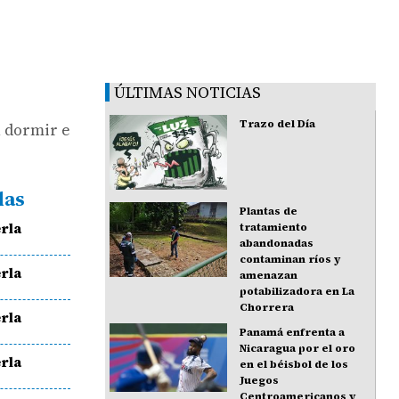
ÚLTIMAS NOTICIAS
Trazo del Día
n dormir e
das
Plantas de
rla
tratamiento
abandonadas
contaminan ríos y
rla
amenazan
potabilizadora en La
Chorrera
rla
Panamá enfrenta a
Nicaragua por el oro
rla
en el béisbol de los
Juegos
Centroamericanos y