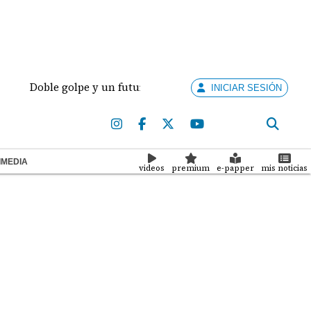
Doble golpe y un futuro por revisar
Meduca activ
INICIAR SESIÓN
IMEDIA
videos
premium
e-papper
mis noticias