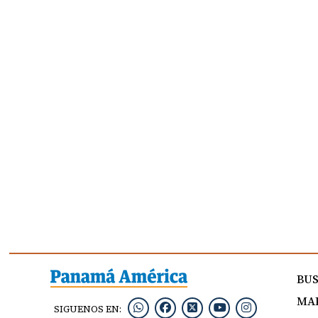
BU
MAP
SIGUENOS EN: