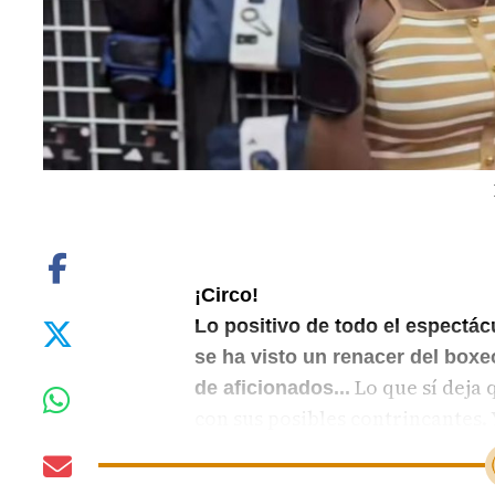
¡Circo!
Lo positivo de todo el espect
se ha visto un renacer del box
Lo que sí deja 
de aficionados...
con sus posibles contrincantes.
decepcionados... como que la “mi