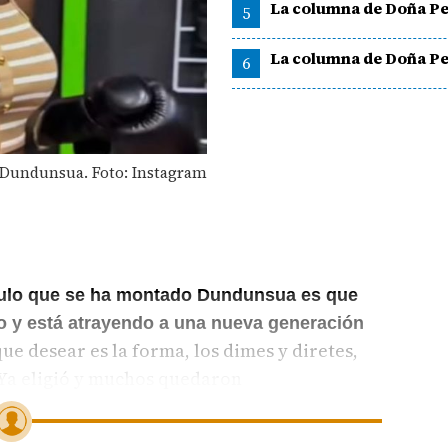
La columna de Doña Pe
5
La columna de Doña Pe
6
Dundunsua. Foto: Instagram
áculo que se ha montado Dundunsua es que
eo y está atrayendo a una nueva generación
que desear es la forma, los dimes y diretes,
 Ya eligió y muchos quedaron
jita” le agarró frulo a “La Chema”.