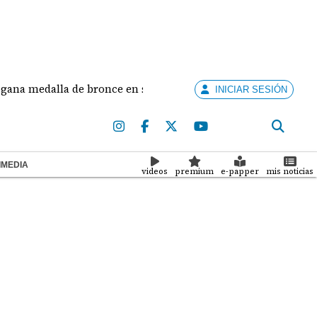
 medalla de bronce en salto largo femenino
José 
INICIAR SESIÓN
IMEDIA
videos
premium
e-papper
mis noticias