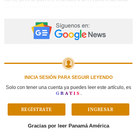
de Nodal. ¡Redobles, por favor! Es nada más y nada
menos que Mollie. La “mijita” nos dio boda, fiesta de
revelación de sexo y ya casi nace la bendición...
INICIA SESIÓN PARA SEGUIR LEYENDO
Solo con tener una cuenta ya puedes leer este artículo, es
GRATIS
.
REGÍSTRATE
INGRESAR
Gracias por leer
Panamá América