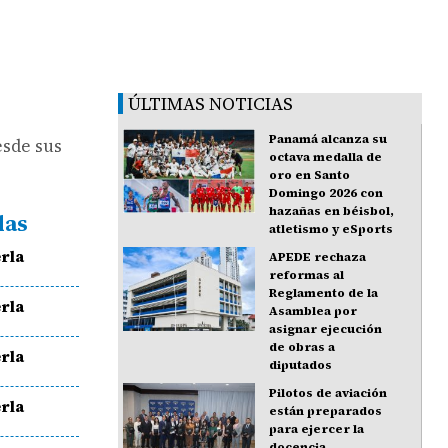
ÚLTIMAS NOTICIAS
Panamá alcanza su
esde sus
octava medalla de
oro en Santo
Domingo 2026 con
hazañas en béisbol,
das
atletismo y eSports
rla
APEDE rechaza
reformas al
Reglamento de la
rla
Asamblea por
asignar ejecución
de obras a
rla
diputados
Pilotos de aviación
rla
están preparados
para ejercer la
docencia