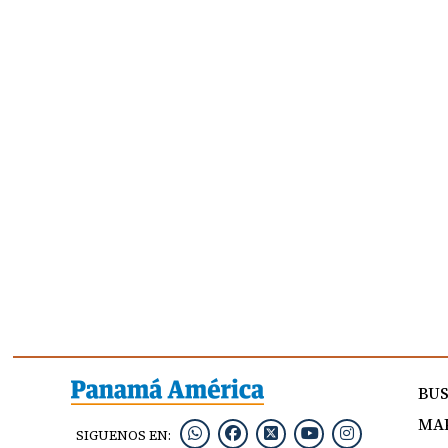
BU
MAP
SIGUENOS EN: