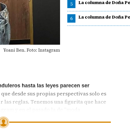
La columna de Doña Pe
5
La columna de Doña Pe
6
Yoani Ben. Foto: Instagram
nduleros hasta las leyes parecen ser
 que desde sus propias perspectivas solo es
ir las reglas. Tenemos una figurita que hace
tagram y en el pasado la de “moda
J. Ahora, la “Pantera” también está en lo