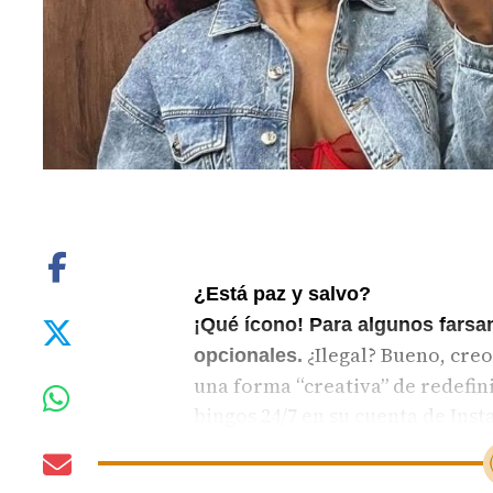
¿Está paz y salvo?
¡Qué ícono! Para algunos farsa
¿Ilegal? Bueno, creo
opcionales.
una forma “creativa” de redefin
bingos 24/7 en su cuenta de Ins
colombiana” fue citada por la JC
mismo...