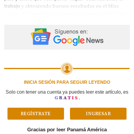
y obteniendo buenos resultados en el Miss
trabajo
Cosmo 2025, resulta que siempre creyeron en ella. Se
dan golpe de pecho diciendo “esa es mi pela” cuando
eran de los primeros en criticarla.
INICIA SESIÓN PARA SEGUIR LEYENDO
Solo con tener una cuenta ya puedes leer este artículo, es
GRATIS
.
REGÍSTRATE
INGRESAR
Gracias por leer
Panamá América