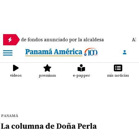
ecorte de fondos anunciado por la alcaldesa
Alianz
videos
premium
e-papper
mis noticias
PANAMÁ
La columna de Doña Perla