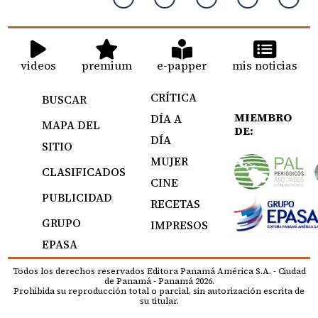
videos
premium
e-papper
mis noticias
CRÍTICA
BUSCAR
MIEMBRO
DÍA A
MAPA DEL
DE:
DÍA
SITIO
MUJER
CLASIFICADOS
CINE
PUBLICIDAD
RECETAS
GRUPO
IMPRESOS
EPASA
Todos los derechos reservados Editora Panamá América S.A. - Ciudad
de Panamá - Panamá 2026.
Prohibida su reproducción total o parcial, sin autorización escrita de
su titular.