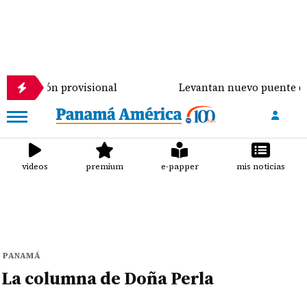
etención provisional
Levantan nuevo puente de $9
videos
premium
e-papper
mis noticias
PANAMÁ
La columna de Doña Perla