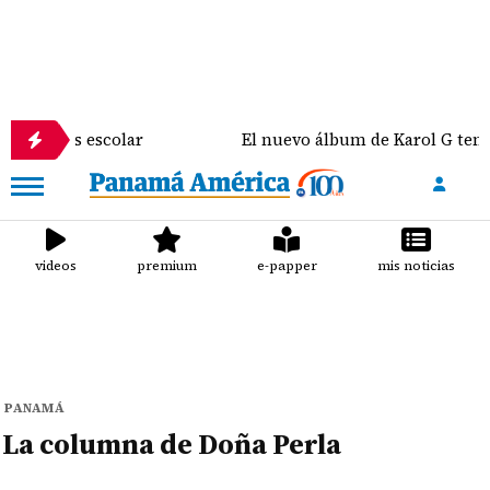
autobús escolar
El nuevo álbum de Karol G tendrá
videos
premium
e-papper
mis noticias
PANAMÁ
La columna de Doña Perla