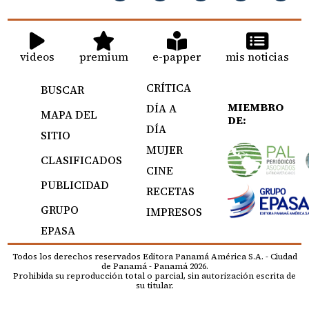
videos
premium
e-papper
mis noticias
CRÍTICA
BUSCAR
MIEMBRO
DÍA A
MAPA DEL
DE:
DÍA
SITIO
MUJER
CLASIFICADOS
CINE
PUBLICIDAD
RECETAS
GRUPO
IMPRESOS
EPASA
Todos los derechos reservados Editora Panamá América S.A. - Ciudad
de Panamá - Panamá 2026.
Prohibida su reproducción total o parcial, sin autorización escrita de
su titular.