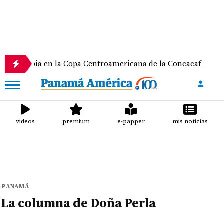
 Olimpia en la Copa Centroamericana de la Concacaf
videos
premium
e-papper
mis noticias
PANAMÁ
La columna de Doña Perla