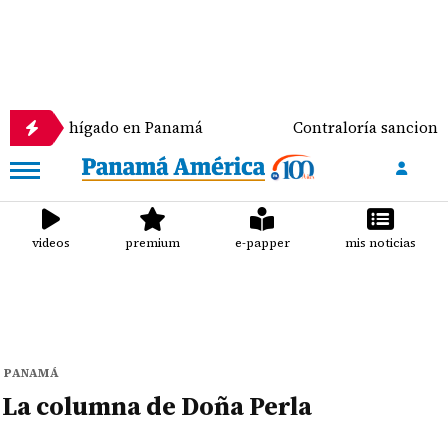
ante de hígado en Panamá
Contraloría sanciona a M
videos
premium
e-papper
mis noticias
PANAMÁ
La columna de Doña Perla