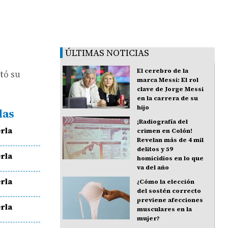
ÚLTIMAS NOTICIAS
El cerebro de la
stó su
marca Messi: El rol
clave de Jorge Messi
en la carrera de su
hijo
das
¡Radiografía del
rla
crimen en Colón!
Revelan más de 4 mil
delitos y 59
rla
homicidios en lo que
va del año
rla
¿Cómo la elección
del sostén correcto
previene afecciones
rla
musculares en la
mujer?