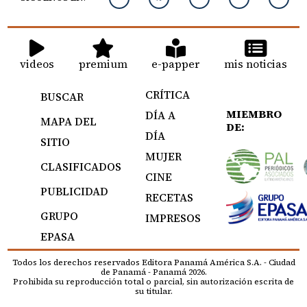
videos
premium
e-papper
mis noticias
CRÍTICA
BUSCAR
MIEMBRO
DÍA A
MAPA DEL
DE:
DÍA
SITIO
MUJER
CLASIFICADOS
CINE
PUBLICIDAD
RECETAS
GRUPO
IMPRESOS
EPASA
Todos los derechos reservados Editora Panamá América S.A. - Ciudad
de Panamá - Panamá 2026.
Prohibida su reproducción total o parcial, sin autorización escrita de
su titular.