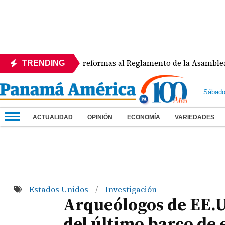
APEDE rechaza reformas al Reglamento de la Asamblea por asi
TRENDING
Sábado
ACTUALIDAD
OPINIÓN
ECONOMÍA
VARIEDADES
Estados Unidos
Investigación
/
Arqueólogos de EE.U
del último barco de 