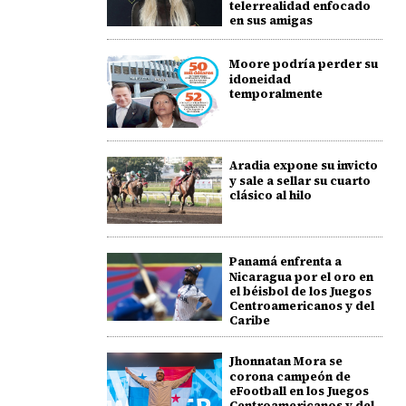
telerrealidad enfocado
en sus amigas
Moore podría perder su
idoneidad
temporalmente
Aradia expone su invicto
y sale a sellar su cuarto
clásico al hilo
Panamá enfrenta a
Nicaragua por el oro en
el béisbol de los Juegos
Centroamericanos y del
Caribe
Jhonnatan Mora se
corona campeón de
eFootball en los Juegos
Centroamericanos y del