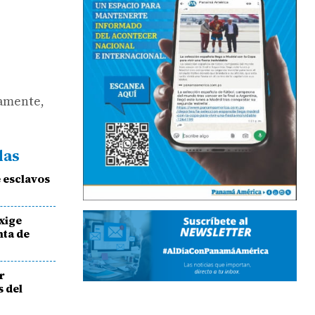
vamente,
das
e esclavos
xige
nta de
r
s del