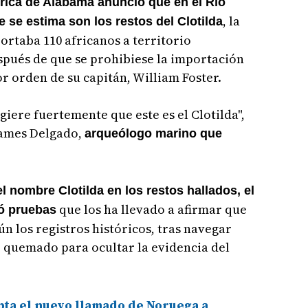
rica de Alabama anunció que en el Río
, la
 se estima son los restos del Clotilda
rtaba 110 africanos a territorio
spués de que se prohibiese la importación
r orden de su capitán, William Foster.
ugiere fuertemente que este es el Clotilda",
 James Delgado,
arqueólogo marino que
 nombre Clotilda en los restos hallados, el
que los ha llevado a afirmar que
zó pruebas
ún los registros históricos, tras navegar
e quemado para ocultar la evidencia del
pta el nuevo llamado de Noruega a