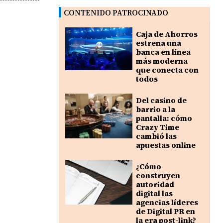
CONTENIDO PATROCINADO
Caja de Ahorros
estrena una
banca en línea
más moderna
que conecta con
todos
Del casino de
barrio a la
pantalla: cómo
Crazy Time
cambió las
apuestas online
¿Cómo
construyen
autoridad
digital las
agencias líderes
de Digital PR en
la era post-link?