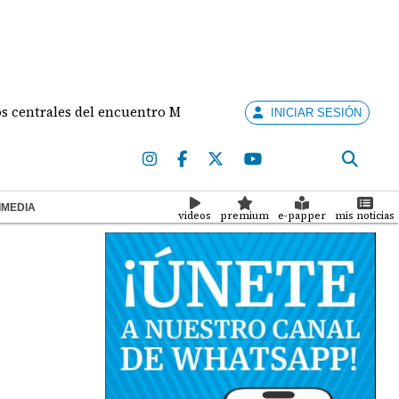
les del encuentro Mulino - de la Espriella
Contral
INICIAR SESIÓN
IMEDIA
videos
premium
e-papper
mis noticias