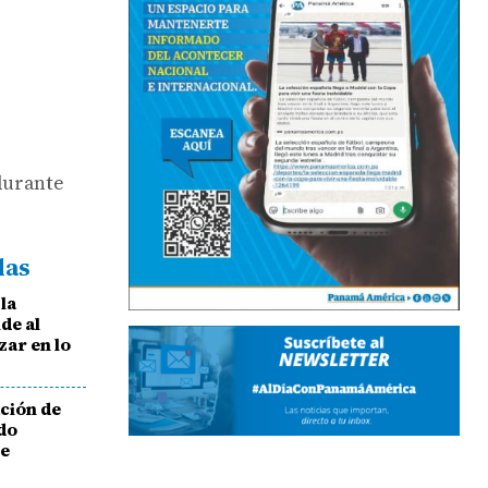
 durante
das
la
de al
zar en lo
ción de
ndo
se