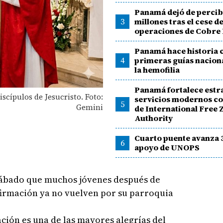
Panamá dejó de percib
3
millones tras el cese d
operaciones de Cobre
Panamá hace historia c
4
primeras guías nacion
la hemofilia
Panamá fortalece estr
iscípulos de Jesucristo. Foto:
servicios modernos c
5
Gemini
de International Free 
Authority
Cuarto puente avanza
6
apoyo de UNOPS
sábado que muchos jóvenes después de
firmación ya no vuelven por su parroquia
mación es una de las mayores alegrías del