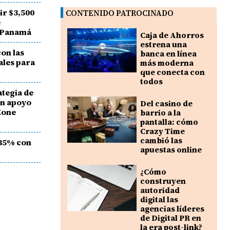
ir $3,500
CONTENIDO PATROCINADO
e
 Panamá
Caja de Ahorros
estrena una
on las
banca en línea
ales para
más moderna
que conecta con
todos
ategia de
on apoyo
Del casino de
Zone
barrio a la
pantalla: cómo
Crazy Time
cambió las
 35% con
apuestas online
¿Cómo
construyen
autoridad
digital las
agencias líderes
de Digital PR en
la era post-link?