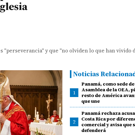
Iglesia
es "perseverancia" y que "no olviden lo que han vivido
Noticias Relaciona
Panamá, como sede de 
Asamblea de la OEA, pi
1
resto de América avan
que une
Panamá rechaza acusa
Costa Rica por difere
2
comercial y avisa que 
defenderá