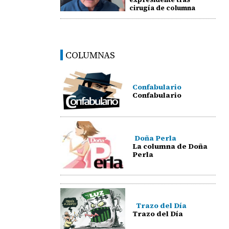
cirugía de columna
COLUMNAS
Confabulario
Confabulario
Doña Perla
La columna de Doña
Perla
Trazo del Día
Trazo del Día