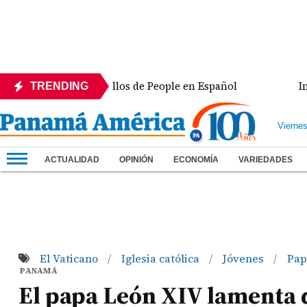
de los 50 más bellos de People en Español
Intercon
TRENDING
Vierne
ACTUALIDAD
OPINIÓN
ECONOMÍA
VARIEDADES
El Vaticano
Iglesia católica
Jóvenes
Pap
/
/
/
PANAMÁ
El papa León XIV lamenta q