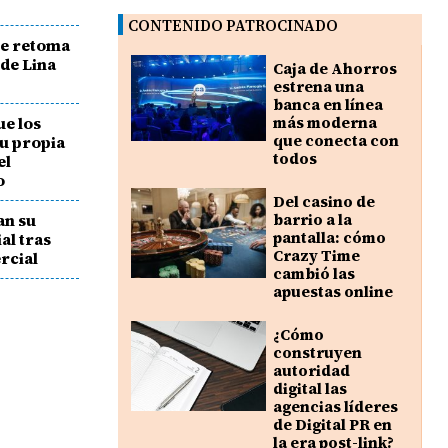
CONTENIDO PATROCINADO
se retoma
 de Lina
Caja de Ahorros
estrena una
banca en línea
ue los
más moderna
que conecta con
u propia
todos
el
o
Del casino de
an su
barrio a la
pantalla: cómo
al tras
Crazy Time
rcial
cambió las
apuestas online
¿Cómo
construyen
autoridad
digital las
agencias líderes
de Digital PR en
la era post-link?