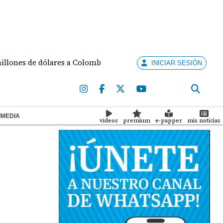
 de dólares a Colombia para seguridad
Fallece Jos
INICIAR SESIÓN
IMEDIA
videos
premium
e-papper
mis noticias