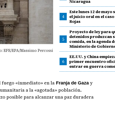
Nicaragua
Este lunes 12 de mayo 
4
el juicio oral en el caso
Rojas
Proyecto de ley para q
detenidos produzcan s
5
comida, en la agenda d
Ministerio de Gobiern
o: EFE/EPA/Massimo Percossi
EE.UU. y China empiez
6
primer encuentro ofici
entrar en guerra come
el fuego «inmediato» en la
y
Franja de Gaza
umanitaria a la «agotada» población.
zo posible para alcanzar una paz duradera