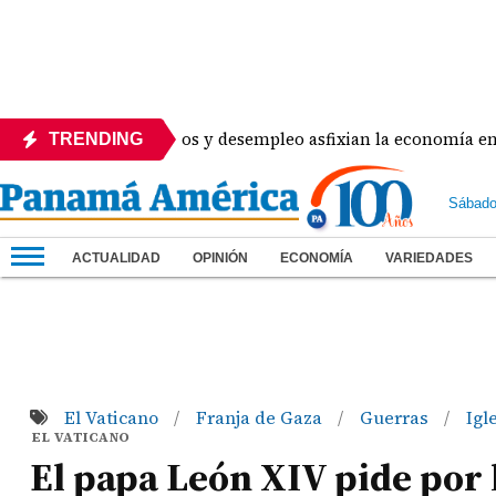
ierre de comercios y desempleo asfixian la economía en Aguad
TRENDING
Sábado
ACTUALIDAD
OPINIÓN
ECONOMÍA
VARIEDADES
El Vaticano
Franja de Gaza
Guerras
Igl
/
/
/
EL VATICANO
El papa León XIV pide por 