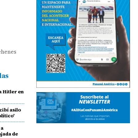
rehenes
das
a Hitler en
cibí asilo
lítico'
 a
ajada de