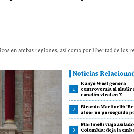
élicos en ambas regiones, así como por libertad de los 
Noticias Relaciona
Kanye West genera
1
controversia al aludir 
canción viral en X
Ricardo Martinelli: 'Re
2
al ser un perseguido po
Martinelli viaja asilado
3
Colombia; deja la emb