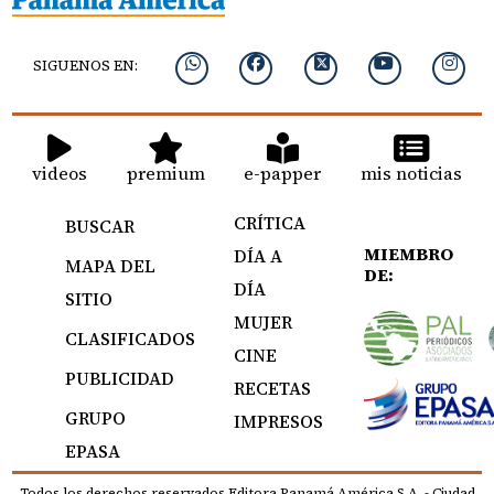
SIGUENOS EN:
videos
premium
e-papper
mis noticias
CRÍTICA
BUSCAR
MIEMBRO
DÍA A
MAPA DEL
DE:
DÍA
SITIO
MUJER
CLASIFICADOS
CINE
PUBLICIDAD
RECETAS
GRUPO
IMPRESOS
EPASA
Todos los derechos reservados Editora Panamá América S.A. - Ciudad