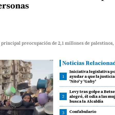
personas
 principal preocupación de 2,1 millones de palestinos, 
Noticias Relaciona
Iniciativa legislativa p
1
ayudar a que la justici
'Nito' y 'Gaby'
Levy tras golpe a Bets
2
alegré, él odia a las mu
busca la Alcaldía
Confabulario
3