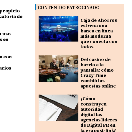
CONTENIDO PATROCINADO
propicio
catoria de
Caja de Ahorros
estrena una
banca en línea
n uso
más moderna
s en
que conecta con
todos
ca con
Del casino de
barrio a la
arios
pantalla: cómo
Crazy Time
cambió las
apuestas online
¿Cómo
construyen
autoridad
digital las
agencias líderes
de Digital PR en
la era post-link?