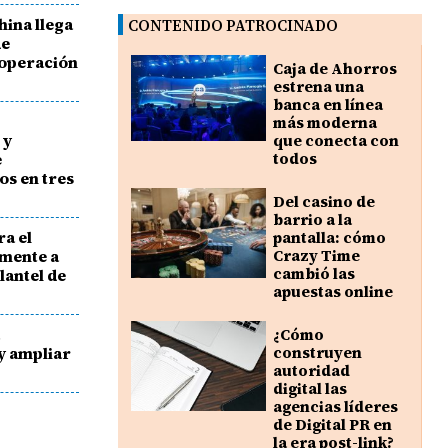
ina llega
CONTENIDO PATROCINADO
de
ooperación
Caja de Ahorros
estrena una
banca en línea
más moderna
 y
que conecta con
e
todos
s en tres
Del casino de
barrio a la
ra el
pantalla: cómo
emente a
Crazy Time
cambió las
lantel de
apuestas online
a
¿Cómo
y ampliar
construyen
autoridad
digital las
agencias líderes
de Digital PR en
la era post-link?