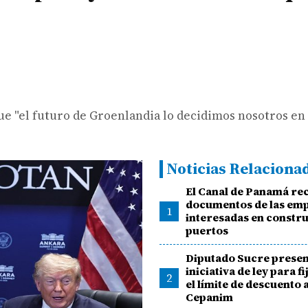
e "el futuro de Groenlandia lo decidimos nosotros en
Noticias Relaciona
El Canal de Panamá re
documentos de las em
1
interesadas en constru
puertos
Diputado Sucre prese
iniciativa de ley para f
2
el límite de descuento a
Cepanim