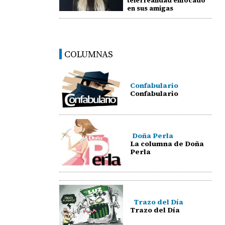
telerrealidad enfocado
en sus amigas
COLUMNAS
Confabulario
Confabulario
Doña Perla
La columna de Doña
Perla
Trazo del Día
Trazo del Día