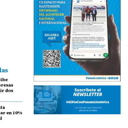
das
cibe
presas
ir dos
nta
ijar en 10%
l