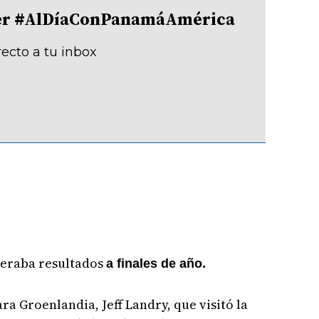
tter #AlDíaConPanamáAmérica
recto a tu inbox
peraba resultados
a finales de año.
a Groenlandia, Jeff Landry, que visitó la