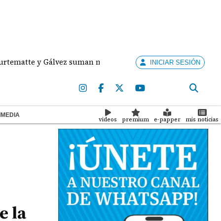
te y Gálvez suman medallas de plata y bronce para Panamá 
INICIAR SESIÓN
IMEDIA
videos
premium
e-papper
mis noticias
e la