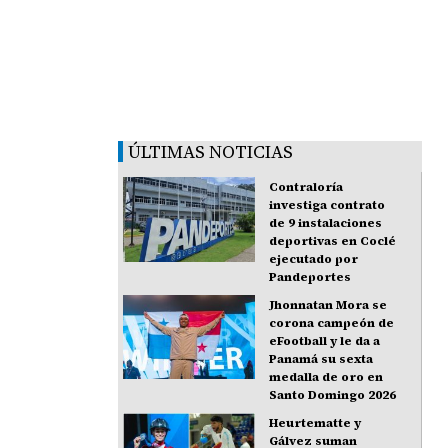
ÚLTIMAS NOTICIAS
Contraloría
investiga contrato
de 9 instalaciones
deportivas en Coclé
ejecutado por
Pandeportes
Jhonnatan Mora se
corona campeón de
eFootball y le da a
Panamá su sexta
medalla de oro en
Santo Domingo 2026
Heurtematte y
Gálvez suman