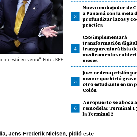
Nuevo embajador de Ch
a Panamá con la meta 
3
profundizar lazos y c
práctica
CSS implementará
transformación digital
4
transparentará lista d
medicamentos cubierto
 no está en venta". Foto: EFE
meses
Juez ordena prisión pa
menor que hirió grav
5
otro estudiante en un p
Colón
Aeropuerto se aboca 
6
remodelar Terminal 1 
la Terminal 2
,
este
ia, Jens-Frederik Nielsen
pidió