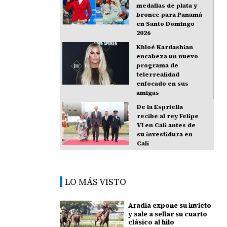
medallas de plata y
bronce para Panamá
en Santo Domingo
2026
Khloé Kardashian
encabeza un nuevo
programa de
telerrealidad
enfocado en sus
amigas
De la Espriella
recibe al rey Felipe
VI en Cali antes de
su investidura en
Cali
LO MÁS VISTO
Aradia expone su invicto
y sale a sellar su cuarto
clásico al hilo