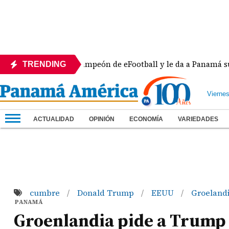
a se corona campeón de eFootball y le da a Panamá su sexta
TRENDING
Vierne
ACTUALIDAD
OPINIÓN
ECONOMÍA
VARIEDADES
cumbre
Donald Trump
EEUU
Groeland
/
/
/
PANAMÁ
Groenlandia pide a Trump 