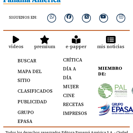
SIGUENOS EN:
videos
premium
e-papper
mis noticias
CRÍTICA
BUSCAR
MIEMBRO
DÍA A
MAPA DEL
DE:
DÍA
SITIO
MUJER
CLASIFICADOS
CINE
PUBLICIDAD
RECETAS
GRUPO
IMPRESOS
EPASA
Todos los derechos reservados Editora Panamá América S.A. - Ciudad