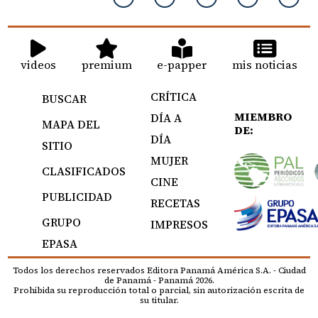
videos
premium
e-papper
mis noticias
CRÍTICA
BUSCAR
MIEMBRO
DÍA A
MAPA DEL
DE:
DÍA
SITIO
MUJER
CLASIFICADOS
CINE
PUBLICIDAD
RECETAS
GRUPO
IMPRESOS
EPASA
Todos los derechos reservados Editora Panamá América S.A. - Ciudad
de Panamá - Panamá 2026.
Prohibida su reproducción total o parcial, sin autorización escrita de
su titular.