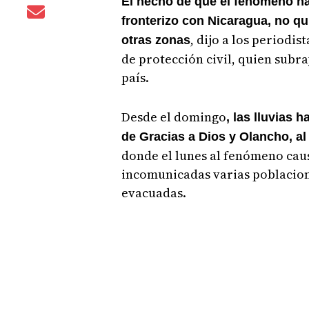
El hecho de que el fenómeno nat
fronterizo con Nicaragua, no qui
, dijo a los periodi
otras zonas
de protección civil, quien subr
país.
Desde el domingo
, las lluvias
de Gracias a Dios y Olancho, al 
donde el lunes al fenómeno caus
incomunicadas varias poblacion
evacuadas.