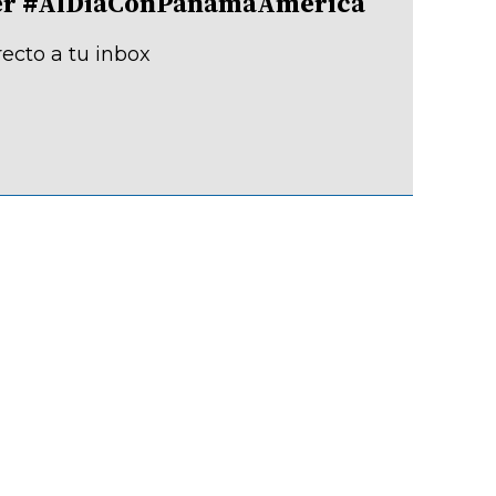
tter #AlDíaConPanamáAmérica
recto a tu inbox