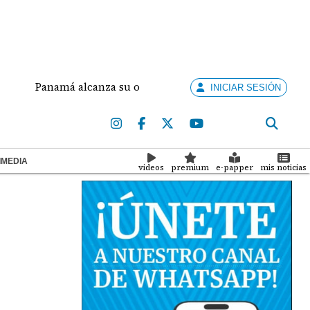
Panamá alcanza su octava medalla de oro en Santo Domingo 20
INICIAR SESIÓN
IMEDIA
videos
premium
e-papper
mis noticias