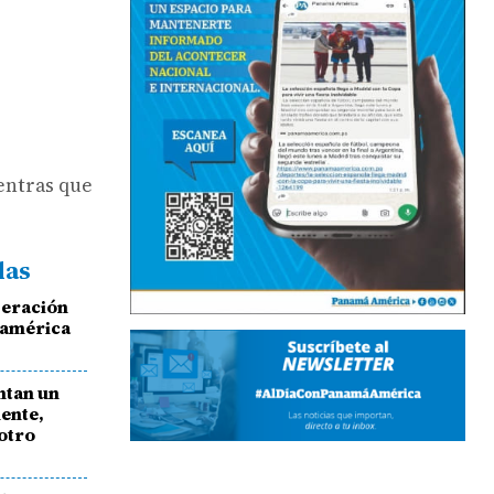
ientras que
das
peración
oamérica
ntan un
ente,
otro