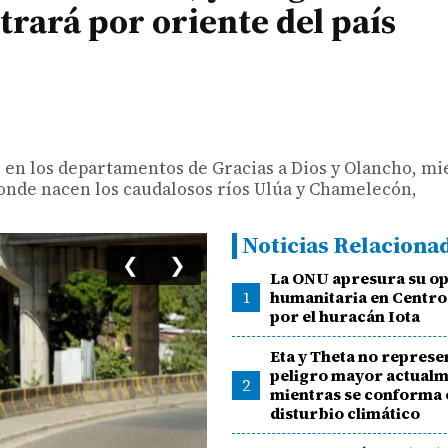
trará por oriente del país
s en los departamentos de Gracias a Dios y Olancho, m
donde nacen los caudalosos ríos Ulúa y Chamelecón,
Noticias Relaciona
❮
❯
La ONU apresura su o
1
humanitaria en Centr
por el huracán Iota
Eta y Theta no represe
peligro mayor actualm
2
mientras se conforma 
disturbio climático