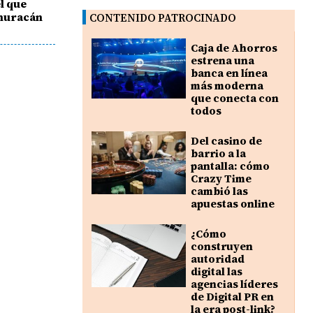
l que
 huracán
CONTENIDO PATROCINADO
Caja de Ahorros
estrena una
banca en línea
más moderna
que conecta con
todos
Del casino de
barrio a la
pantalla: cómo
Crazy Time
cambió las
apuestas online
¿Cómo
construyen
autoridad
digital las
agencias líderes
de Digital PR en
la era post-link?