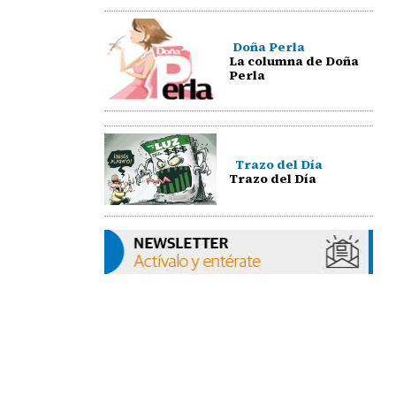
Doña Perla
La columna de Doña
Perla
Trazo del Día
Trazo del Día