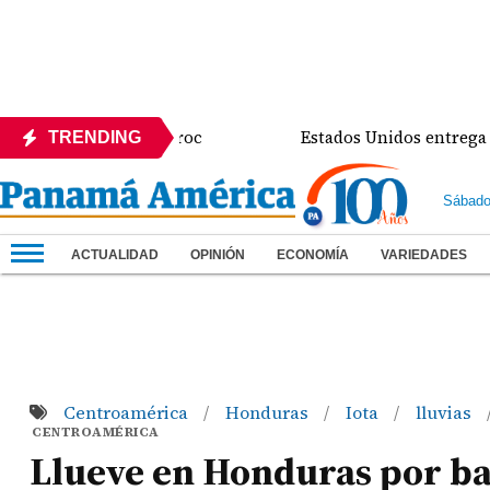
rector de Sinaproc
Estados Unidos entrega mejoras
TRENDING
Sábado
ACTUALIDAD
OPINIÓN
ECONOMÍA
VARIEDADES
Centroamérica
Honduras
Iota
lluvias
/
/
/
CENTROAMÉRICA
Llueve en Honduras por ba