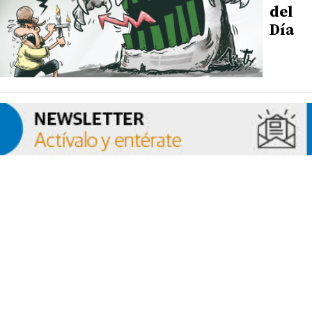
del
Día