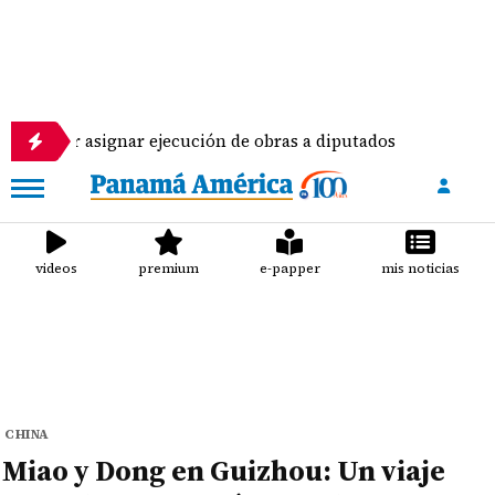
ignar ejecución de obras a diputados
Pilotos de 
videos
premium
e-papper
mis noticias
CHINA
Miao y Dong en Guizhou: Un viaje