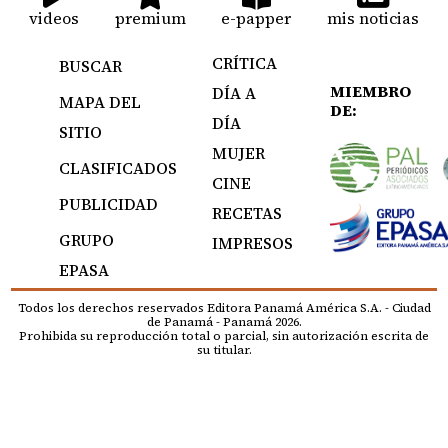
videos
premium
e-papper
mis noticias
CRÍTICA
BUSCAR
MIEMBRO
DÍA A
MAPA DEL
DE:
DÍA
SITIO
MUJER
CLASIFICADOS
CINE
PUBLICIDAD
RECETAS
GRUPO
IMPRESOS
EPASA
Todos los derechos reservados Editora Panamá América S.A. - Ciudad
de Panamá - Panamá 2026.
Prohibida su reproducción total o parcial, sin autorización escrita de
su titular.