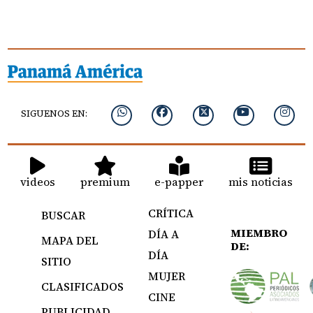
SIGUENOS EN:
videos
premium
e-papper
mis noticias
CRÍTICA
BUSCAR
MIEMBRO
DÍA A
MAPA DEL
DE:
DÍA
SITIO
MUJER
CLASIFICADOS
CINE
PUBLICIDAD