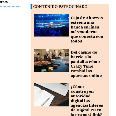
eros
CONTENIDO PATROCINADO
Caja de Ahorros
estrena una
banca en línea
más moderna
que conecta con
todos
Del casino de
barrio a la
pantalla: cómo
Crazy Time
cambió las
apuestas online
¿Cómo
construyen
autoridad
digital las
agencias líderes
de Digital PR en
la era post-link?