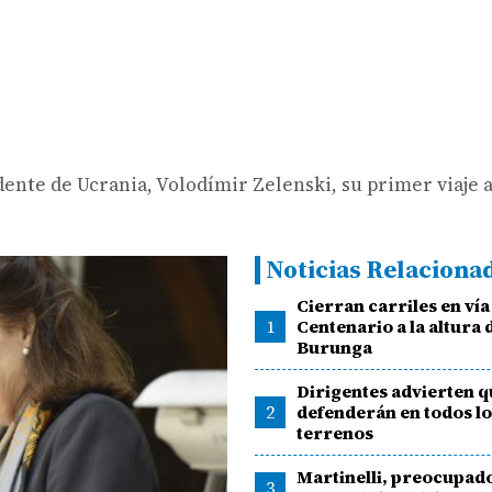
dente de Ucrania, Volodímir Zelenski, su primer viaje
Noticias Relaciona
Cierran carriles en vía
1
Centenario a la altura 
Burunga
Dirigentes advierten q
2
defenderán en todos l
terrenos
Martinelli, preocupad
3