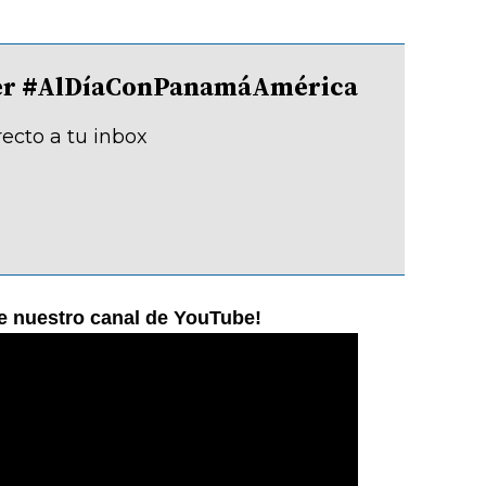
tter #AlDíaConPanamáAmérica
recto a tu inbox
ne nuestro canal de YouTube!