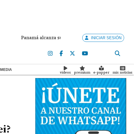
Panamá alcanza su octava medalla de oro en Santo Domingo
INICIAR SESIÓN
IMEDIA
videos
premium
e-papper
mis noticias
ei?