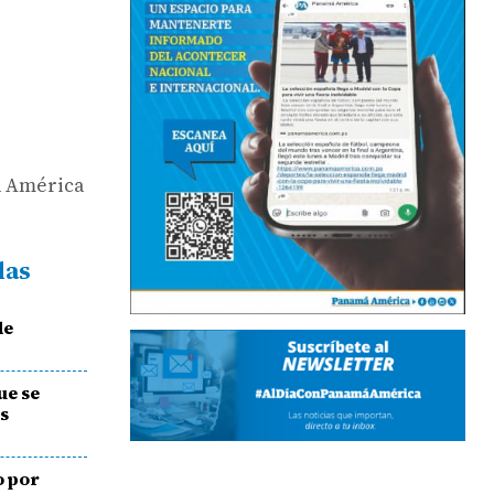
 a América
das
de
ue se
os
o por