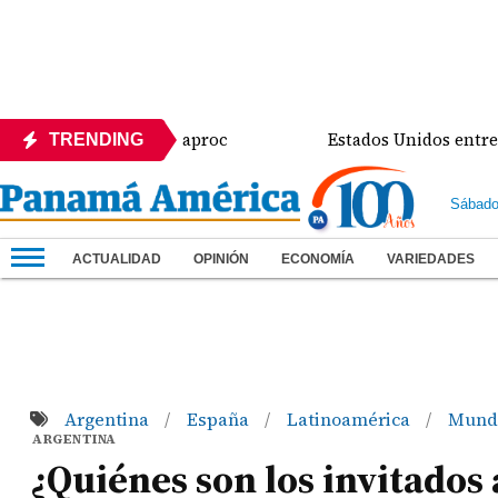
xdirector de Sinaproc
Estados Unidos entrega mejo
TRENDING
Sábado
ACTUALIDAD
OPINIÓN
ECONOMÍA
VARIEDADES
Argentina
España
Latinoamérica
Mun
/
/
/
ARGENTINA
¿Quiénes son los invitados 