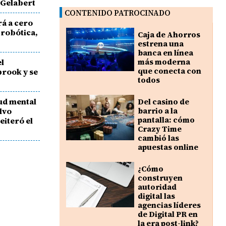
 Gelabert
CONTENIDO PATROCINADO
rá a cero
 robótica,
Caja de Ahorros
estrena una
banca en línea
el
más moderna
que conecta con
rook y se
todos
lud mental
Del casino de
alvo
barrio a la
pantalla: cómo
eiteró el
Crazy Time
cambió las
apuestas online
¿Cómo
construyen
autoridad
digital las
agencias líderes
de Digital PR en
la era post-link?