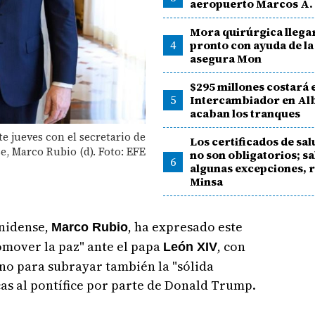
aeropuerto Marcos A.
Mora quirúrgica llega
4
pronto con ayuda de la
asegura Mon
$295 millones costará 
5
Intercambiador en Alb
acaban los tranques
te jueves con el secretario de
Los certificados de sa
, Marco Rubio (d). Foto: EFE
no son obligatorios; s
6
algunas excepciones, r
Minsa
unidense,
, ha expresado este
Marco Rubio
mover la paz" ante el papa
, con
León XIV
ano para subrayar también la "sólida
ticas al pontífice por parte de Donald Trump.