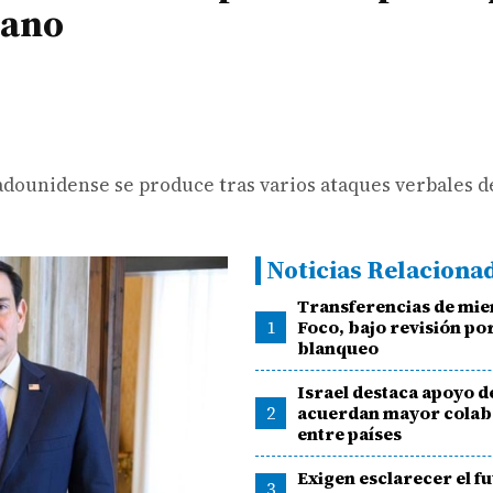
cano
adounidense se produce tras varios ataques verbales d
Noticias Relaciona
Transferencias de mi
1
Foco, bajo revisión po
blanqueo
Israel destaca apoyo 
2
acuerdan mayor colab
entre países
Exigen esclarecer el fu
3