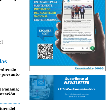
el
das
embro de
r presunto
de Panamá;
oración
turo del