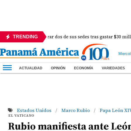
hu busca comprar dos de sus sedes tras gastar $30 millones en
TRENDING
Mierco
ACTUALIDAD
OPINIÓN
ECONOMÍA
VARIEDADES
Estados Unidos
Marco Rubio
Papa León XI
/
/
EL VATICANO
Rubio manifiesta ante León