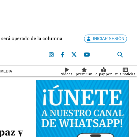
perado de la columna: "Voy a salir con una columna biónica"
INICIAR SESIÓN
IMEDIA
videos
premium
e-papper
mis noticias
paz y