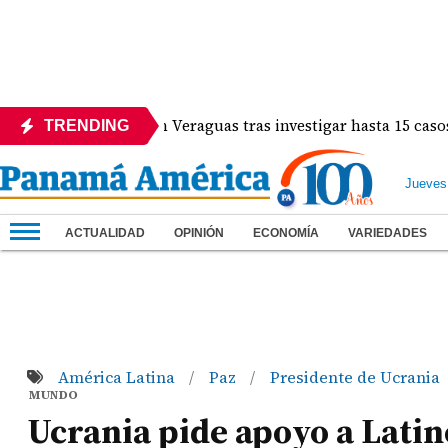
a protocolos en Veraguas tras investigar hasta 15 casos de e
TRENDING
Jueves
ACTUALIDAD
OPINIÓN
ECONOMÍA
VARIEDADES
América Latina
Paz
Presidente de Ucrania
/
/
MUNDO
Ucrania pide apoyo a Lati