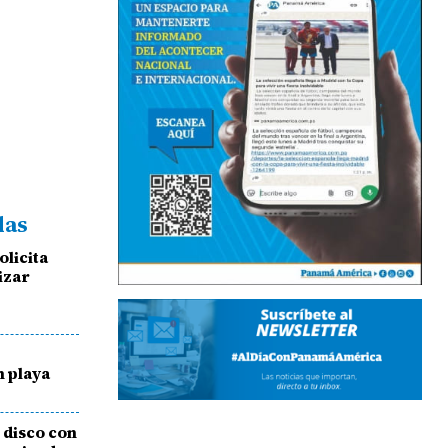
das
olicita
izar
 playa
 disco con