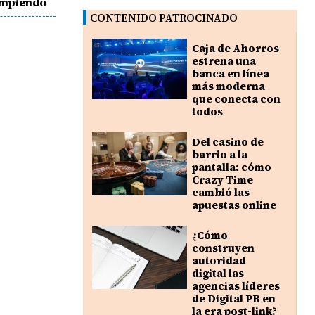
ompiendo
CONTENIDO PATROCINADO
Caja de Ahorros
estrena una
banca en línea
más moderna
que conecta con
todos
Del casino de
barrio a la
pantalla: cómo
Crazy Time
cambió las
apuestas online
¿Cómo
construyen
autoridad
digital las
agencias líderes
de Digital PR en
la era post-link?