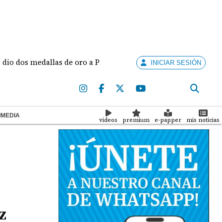
s medallas de oro a Panamá en los Juegos Centroamericanos y
INICIAR SESIÓN
IMEDIA
videos
premium
e-papper
mis noticias
z