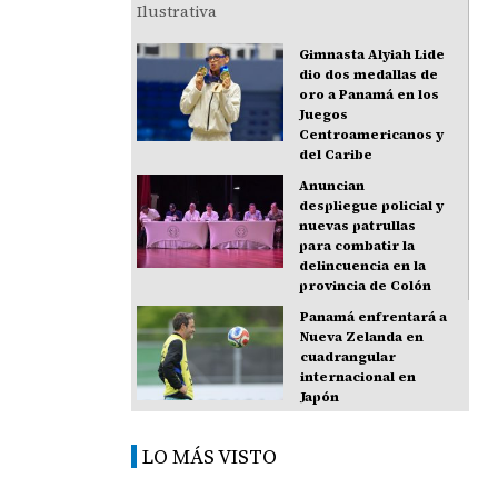
Gimnasta Alyiah Lide
dio dos medallas de
oro a Panamá en los
Juegos
Centroamericanos y
del Caribe
Anuncian
despliegue policial y
nuevas patrullas
para combatir la
delincuencia en la
provincia de Colón
Panamá enfrentará a
Nueva Zelanda en
cuadrangular
internacional en
Japón
LO MÁS VISTO