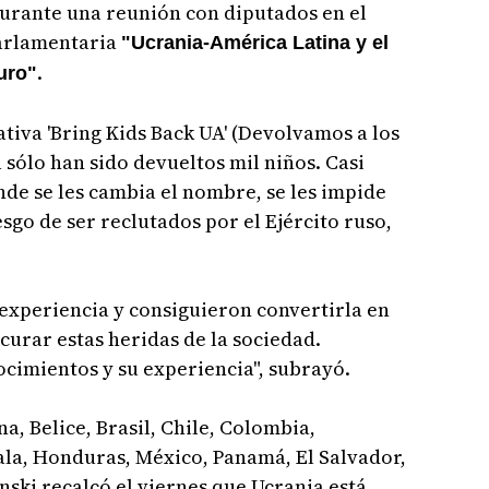
durante una reunión con diputados en el
parlamentaria
"Ucrania-América Latina y el
.
uro"
ativa 'Bring Kids Back UA' (Devolvamos a los
a sólo han sido devueltos mil niños. Casi
de se les cambia el nombre, se les impide
sgo de ser reclutados por el Ejército ruso,
experiencia y consiguieron convertirla en
 curar estas heridas de la sociedad.
cimientos y su experiencia", subrayó.
, Belice, Brasil, Chile, Colombia,
la, Honduras, México, Panamá, El Salvador,
nski recalcó el viernes que Ucrania está