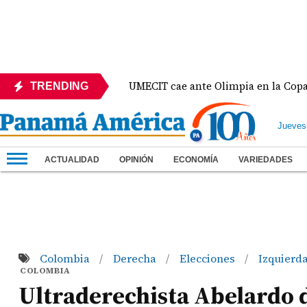
México
UMECIT cae ante Olimpia en la Copa Centr
TRENDING
Jueves
ACTUALIDAD
OPINIÓN
ECONOMÍA
VARIEDADES
Colombia
Derecha
Elecciones
Izquierd
/
/
/
COLOMBIA
Ultraderechista Abelardo d