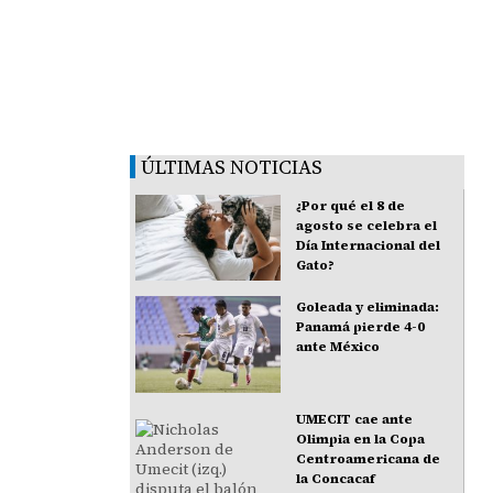
ÚLTIMAS NOTICIAS
¿Por qué el 8 de
agosto se celebra el
Día Internacional del
Gato?
Goleada y eliminada:
Panamá pierde 4-0
ante México
UMECIT cae ante
Olimpia en la Copa
Centroamericana de
la Concacaf