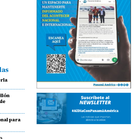
das
rla
llón
 de
onal para
o