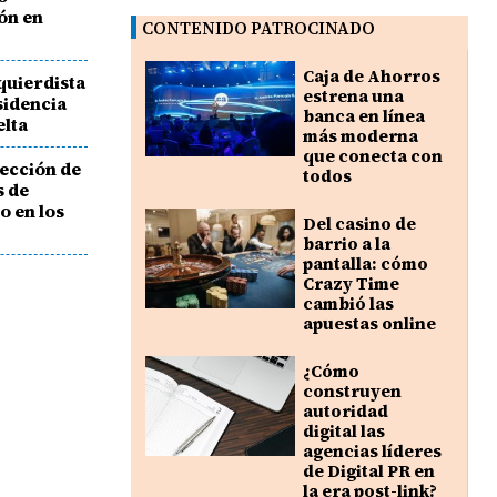
ión en
CONTENIDO PATROCINADO
Caja de Ahorros
zquierdista
estrena una
sidencia
banca en línea
elta
más moderna
que conecta con
ección de
todos
s de
o en los
Del casino de
barrio a la
pantalla: cómo
Crazy Time
cambió las
apuestas online
¿Cómo
construyen
autoridad
digital las
agencias líderes
de Digital PR en
la era post-link?