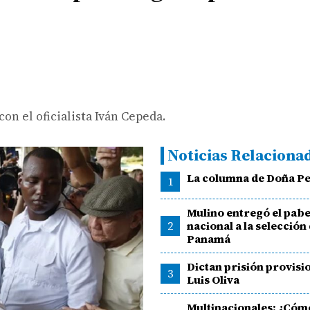
on el oficialista Iván Cepeda.
Noticias Relaciona
La columna de Doña Pe
1
Mulino entregó el pabe
2
nacional a la selección
Panamá
Dictan prisión provisi
3
Luis Oliva
Multinacionales: ¿Cóm