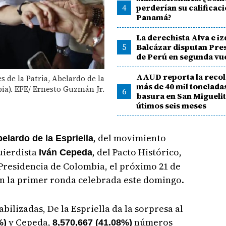
4
perderían su calificac
Panamá?
La derechista Alva e i
5
Balcázar disputan Pre
de Perú en segunda vu
AAUD reporta la recol
 de la Patria, Abelardo de la
más de 40 mil tonelada
bia). EFE/ Ernesto Guzmán Jr.
6
basura en San Miguelit
útimos seis meses
, del movimiento
elardo de la Espriella
quierdista
, del Pacto Histórico,
Iván Cepeda
Presidencia de Colombia, el próximo 21 de
 en la primer ronda celebrada este domingo.
abilizadas, De la Espriella da la sorpresa al
y Cepeda,
números
%)
8,570,667 (41.08%)