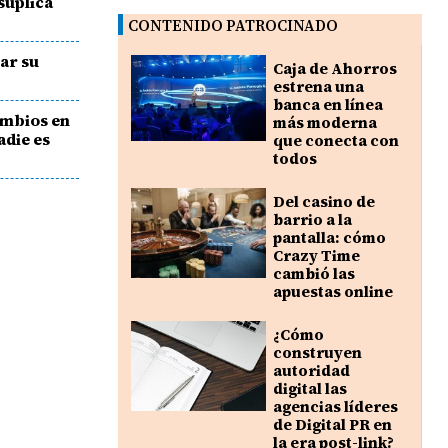
suplica
CONTENIDO PATROCINADO
ar su
Caja de Ahorros
estrena una
banca en línea
ambios en
más moderna
adie es
que conecta con
todos
Del casino de
barrio a la
pantalla: cómo
Crazy Time
cambió las
apuestas online
¿Cómo
construyen
autoridad
digital las
agencias líderes
de Digital PR en
la era post-link?