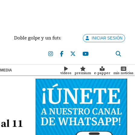
Doble golpe y un futuro por revisar
Meduca activa
INICIAR SESIÓN
IMEDIA
videos
premium
e-papper
mis noticias
al 11