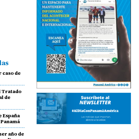
das
 caso de
l Tratado
al de
e España
a Panamá
mer año de