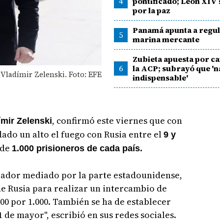
4
pontificado; León XIV 
por la paz
Panamá apunta a regul
5
marina mercante
Zubieta apuesta por c
6
la ACP; subrayó que 'n
 Vladímir Zelenski. Foto: EFE
indispensable'
, confirmó este viernes que con
mir Zelenski
ado un alto el fuego con Rusia entre el
9 y
 de
1.000 prisioneros de cada país.
iador mediado por la parte estadounidense,
e Rusia para realizar un intercambio de
00 por 1.000. También se ha de establecer
11 de mayor", escribió en sus redes sociales.