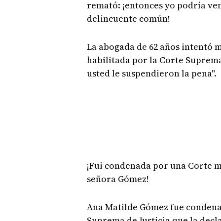
remató: ¡entonces yo podría veni
delincuente común!
La abogada de 62 años intentó m
habilitada por la Corte Suprema 
usted le suspendieron la pena".
¡Fui condenada por una Corte ma
señora Gómez!
Ana Matilde Gómez fue condenada
Suprema de Justicia que la decl