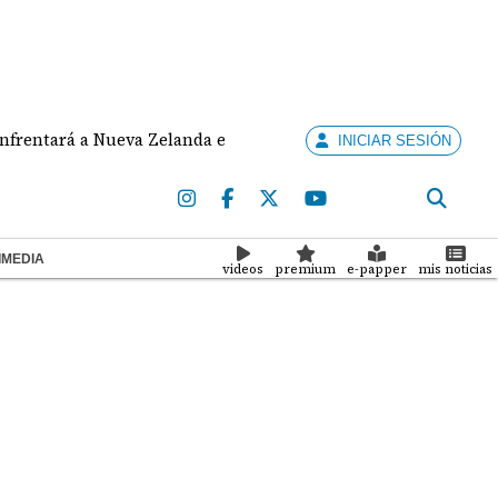
tará a Nueva Zelanda en cuadrangular internacional en Japó
INICIAR SESIÓN
IMEDIA
videos
premium
e-papper
mis noticias