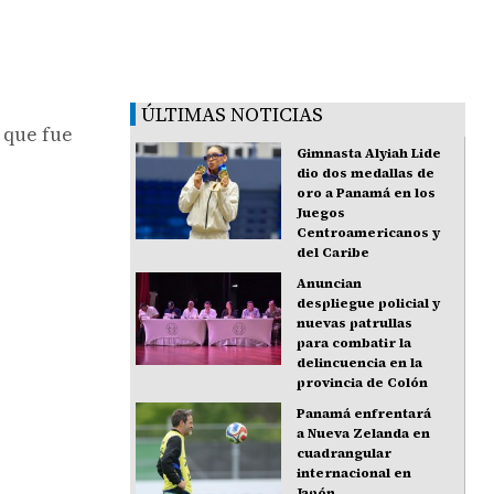
ÚLTIMAS NOTICIAS
 que fue
Gimnasta Alyiah Lide
dio dos medallas de
oro a Panamá en los
Juegos
Centroamericanos y
del Caribe
Anuncian
despliegue policial y
nuevas patrullas
para combatir la
delincuencia en la
provincia de Colón
Panamá enfrentará
a Nueva Zelanda en
cuadrangular
internacional en
Japón