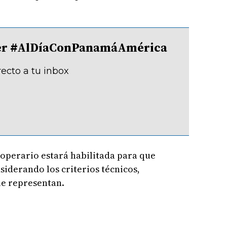
tter #AlDíaConPanamáAmérica
recto a tu inbox
 operario estará habilitada para que
siderando los criterios técnicos,
le representan.