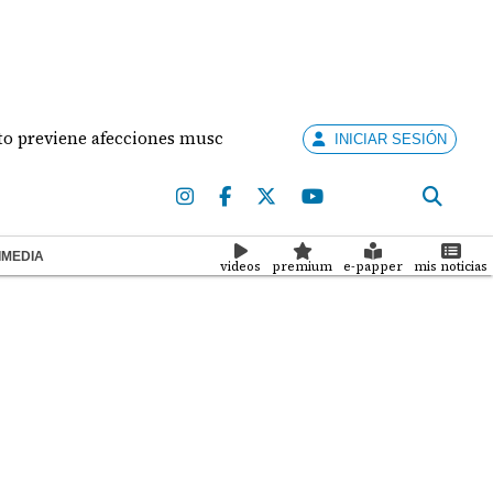
viene afecciones musculares en la mujer?
¡Situaci
INICIAR SESIÓN
IMEDIA
videos
premium
e-papper
mis noticias