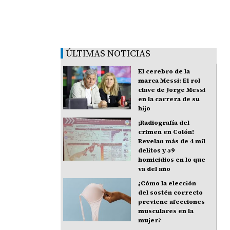
ÚLTIMAS NOTICIAS
El cerebro de la
marca Messi: El rol
clave de Jorge Messi
en la carrera de su
hijo
¡Radiografía del
crimen en Colón!
Revelan más de 4 mil
delitos y 59
homicidios en lo que
va del año
¿Cómo la elección
del sostén correcto
previene afecciones
musculares en la
mujer?