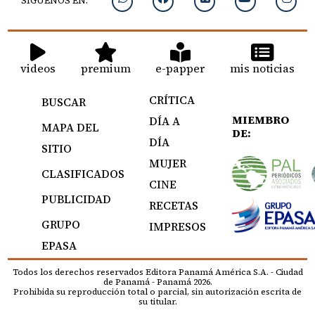
SIGUENOS EN:
videos
premium
e-papper
mis noticias
CRÍTICA
BUSCAR
MIEMBRO
DÍA A
MAPA DEL
DE:
DÍA
SITIO
MUJER
CLASIFICADOS
CINE
PUBLICIDAD
RECETAS
GRUPO
IMPRESOS
EPASA
Todos los derechos reservados Editora Panamá América S.A. - Ciudad
de Panamá - Panamá 2026.
Prohibida su reproducción total o parcial, sin autorización escrita de
su titular.