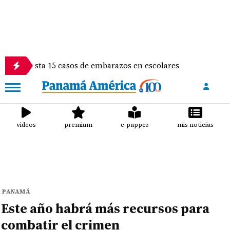
ar hasta 15 casos de embarazos en escolares
Gimna
videos
premium
e-papper
mis noticias
PANAMÁ
Este año habrá más recursos para
combatir el crimen