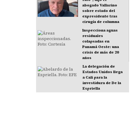
abogado Vallarino
sobre estado del
expresidente tras
cirugía de columna
Inspecciona aguas
residuales
colapsadas en
Panamá Oeste: una
crisis de más de 20
años
La delegación de
Estados Unidos llega
a Cali para la
investidura de De la
Espriella