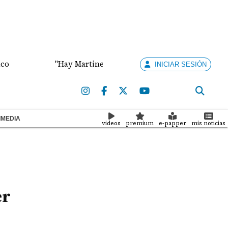
"Hay Martinelli pa' rato", dijo el abogado Vallarino 
INICIAR SESIÓN
IMEDIA
videos
premium
e-papper
mis noticias
er