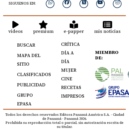
SIGUENOS EN:
videos
premium
e-papper
mis noticias
CRÍTICA
BUSCAR
MIEMBRO
DÍA A
MAPA DEL
DE:
DÍA
SITIO
MUJER
CLASIFICADOS
CINE
PUBLICIDAD
RECETAS
GRUPO
IMPRESOS
EPASA
Todos los derechos reservados Editora Panamá América S.A. - Ciudad
de Panamá - Panamá 2026.
Prohibida su reproducción total o parcial, sin autorización escrita de
su titular.