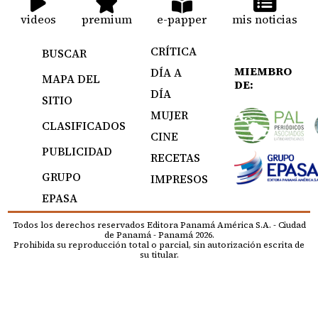
videos
premium
e-papper
mis noticias
CRÍTICA
BUSCAR
MIEMBRO
DÍA A
MAPA DEL
DE:
DÍA
SITIO
MUJER
CLASIFICADOS
CINE
PUBLICIDAD
RECETAS
GRUPO
IMPRESOS
EPASA
Todos los derechos reservados Editora Panamá América S.A. - Ciudad
de Panamá - Panamá 2026.
Prohibida su reproducción total o parcial, sin autorización escrita de
su titular.