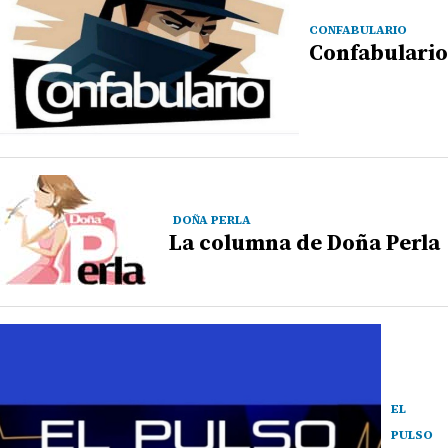
CONFABULARIO
Confabulario
DOÑA PERLA
La columna de Doña Perla
EL
PULSO