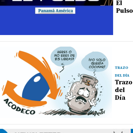
El
Pulso
TRAZO
DEL DÍA
Trazo
del
Día