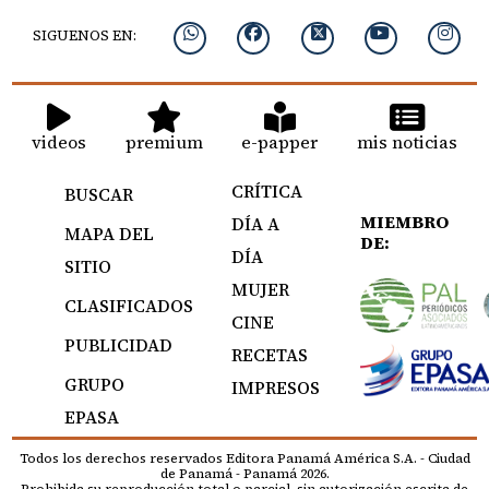
SIGUENOS EN:
videos
premium
e-papper
mis noticias
CRÍTICA
BUSCAR
MIEMBRO
DÍA A
MAPA DEL
DE:
DÍA
SITIO
MUJER
CLASIFICADOS
CINE
PUBLICIDAD
RECETAS
GRUPO
IMPRESOS
EPASA
Todos los derechos reservados Editora Panamá América S.A. - Ciudad
de Panamá - Panamá 2026.
Prohibida su reproducción total o parcial, sin autorización escrita de