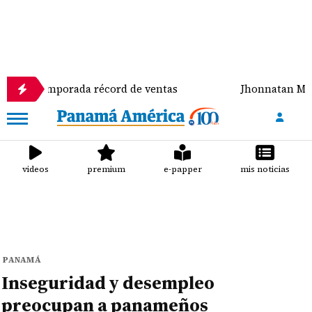
emporada récord de ventas
Jhonnatan Mora se coron
videos
premium
e-papper
mis noticias
PANAMÁ
Inseguridad y desempleo
preocupan a panameños