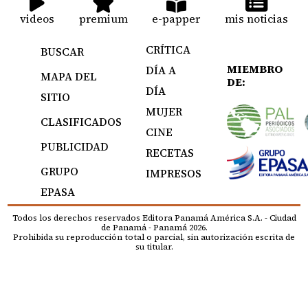
videos
premium
e-papper
mis noticias
CRÍTICA
BUSCAR
MIEMBRO
DÍA A
MAPA DEL
DE:
DÍA
SITIO
MUJER
CLASIFICADOS
CINE
PUBLICIDAD
RECETAS
GRUPO
IMPRESOS
EPASA
Todos los derechos reservados Editora Panamá América S.A. - Ciudad
de Panamá - Panamá 2026.
Prohibida su reproducción total o parcial, sin autorización escrita de
su titular.