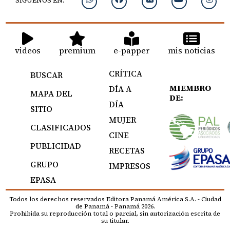
SIGUENOS EN:
videos
premium
e-papper
mis noticias
CRÍTICA
BUSCAR
MIEMBRO
DÍA A
MAPA DEL
DE:
DÍA
SITIO
MUJER
CLASIFICADOS
CINE
PUBLICIDAD
RECETAS
GRUPO
IMPRESOS
EPASA
Todos los derechos reservados Editora Panamá América S.A. - Ciudad
de Panamá - Panamá 2026.
Prohibida su reproducción total o parcial, sin autorización escrita de
su titular.