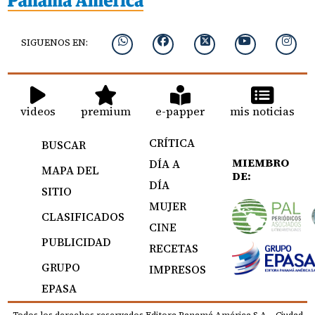
SIGUENOS EN:
videos
premium
e-papper
mis noticias
CRÍTICA
BUSCAR
MIEMBRO
DÍA A
MAPA DEL
DE:
DÍA
SITIO
MUJER
CLASIFICADOS
CINE
PUBLICIDAD
RECETAS
GRUPO
IMPRESOS
EPASA
Todos los derechos reservados Editora Panamá América S.A. - Ciudad