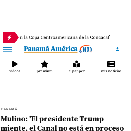
 la Copa Centroamericana de la Concacaf
Nathale
videos
premium
e-papper
mis noticias
PANAMÁ
Mulino: 'El presidente Trump
miente, el Canal no está en proceso