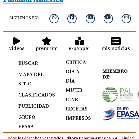
SIGUENOS EN:
videos
premium
e-papper
mis noticias
CRÍTICA
BUSCAR
MIEMBRO
DÍA A
MAPA DEL
DE:
DÍA
SITIO
MUJER
CLASIFICADOS
CINE
PUBLICIDAD
RECETAS
GRUPO
IMPRESOS
EPASA
Todos los derechos reservados Editora Panamá América S.A. - Ciudad