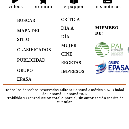
videos
premium
e-papper
mis noticias
CRÍTICA
BUSCAR
MIEMBRO
DÍA A
MAPA DEL
DE:
DÍA
SITIO
MUJER
CLASIFICADOS
CINE
PUBLICIDAD
RECETAS
GRUPO
IMPRESOS
EPASA
Todos los derechos reservados Editora Panamá América S.A. - Ciudad
de Panamá - Panamá 2026.
Prohibida su reproducción total o parcial, sin autorización escrita de
su titular.