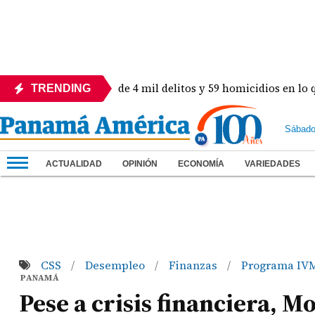
n! Revelan más de 4 mil delitos y 59 homicidios en lo que va 
TRENDING
Sábado
ACTUALIDAD
OPINIÓN
ECONOMÍA
VARIEDADES
CSS
Desempleo
Finanzas
Programa I
/
/
/
PANAMÁ
Pese a crisis financiera, M