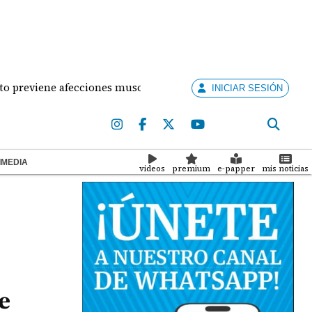
iene afecciones musculares en la mujer?
¡Situació
INICIAR SESIÓN
IMEDIA
videos
premium
e-papper
mis noticias
e