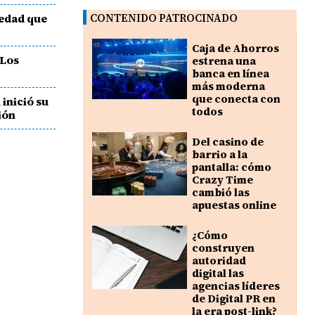
edad que
CONTENIDO PATROCINADO
Caja de Ahorros
 Los
estrena una
banca en línea
más moderna
que conecta con
 inició su
todos
ión
Del casino de
barrio a la
pantalla: cómo
Crazy Time
cambió las
apuestas online
¿Cómo
construyen
autoridad
digital las
agencias líderes
de Digital PR en
la era post-link?