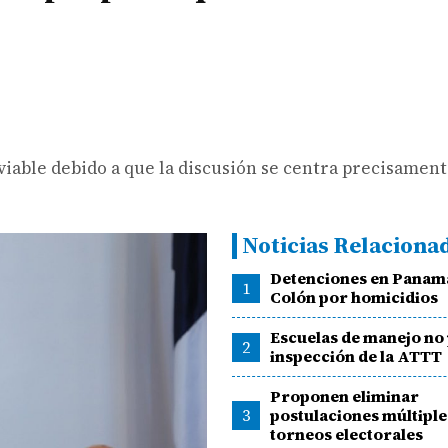
viable debido a que la discusión se centra precisament
Noticias Relaciona
Detenciones en Panamá
1
Colón por homicidios
Escuelas de manejo no
2
inspección de la ATTT
Proponen eliminar
3
postulaciones múltiple
torneos electorales