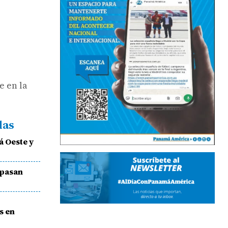
e en la
das
 Oeste y
 pasan
s en