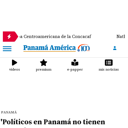
entroamericana de la Concacaf
Nathalee Aranda ga
videos
premium
e-papper
mis noticias
PANAMÁ
'Políticos en Panamá no tienen