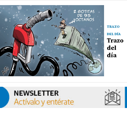
TRAZO
DEL DÍA
Trazo
del
día