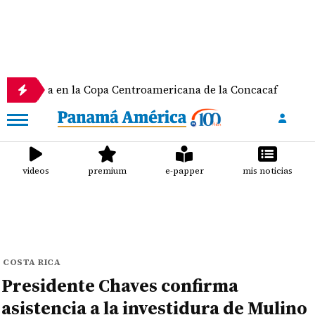
 en la Copa Centroamericana de la Concacaf
Natha
videos
premium
e-papper
mis noticias
COSTA RICA
Presidente Chaves confirma
asistencia a la investidura de Mulino