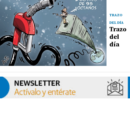
TRAZO
DEL DÍA
Trazo
del
día