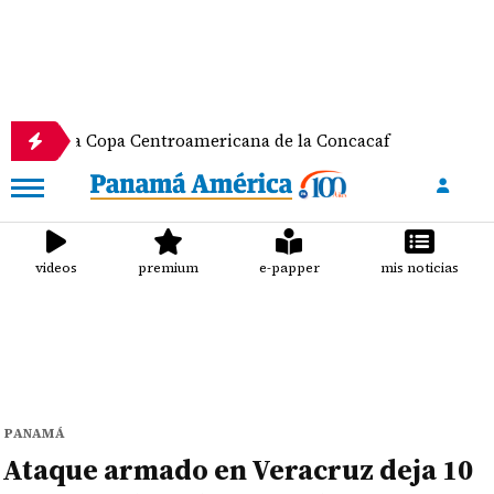
Copa Centroamericana de la Concacaf
Nathalee Ar
videos
premium
e-papper
mis noticias
PANAMÁ
Ataque armado en Veracruz deja 10